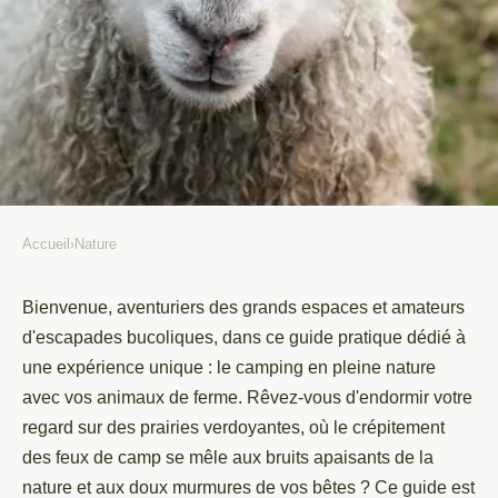
Accueil
›
Nature
NATURE
Guide pratique pour un
Bienvenue, aventuriers des grands espaces et amateurs
d'escapades bucoliques, dans ce guide pratique dédié à
camping réussi en pleine nature
une expérience unique : le camping en pleine nature
avec vos animaux de ferme
avec vos animaux de ferme. Rêvez-vous d'endormir votre
regard sur des prairies verdoyantes, où le crépitement
Luna
•
28 février 2022
•
6 min de lecture
des feux de camp se mêle aux bruits apaisants de la
nature et aux doux murmures de vos bêtes ? Ce guide est