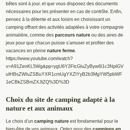
bêtes sont à jour, et que vous disposez des documents
nécessaires pour les présenter en cas de contrôle. Enfin,
pensez à la détente et aux loisirs en choisissant un
camping offrant des activités adaptées à votre compagnie
animalière, comme des
parcours nature
ou des aires de
jeux pour que chacun puisse s'amuser et profiter des
vacances en pleine
nature ferme
.
https://www.youtube.com/watch?
v=A91ZenKL5Wg&pp=ygU6Y2FtcGluZyByw6l1c3NpIGV
uIHBsZWluZSBuYXR1cmUgYXZlYyB2b3MgYW5pbWF
1eCBkZSBmZXJtZQ%3D%3D
Choix du site de camping adapté à la
nature et aux animaux
Le choix d'un
camping nature
est fondamental pour le
bien-être de vos animaux. Optez pour des
campings en