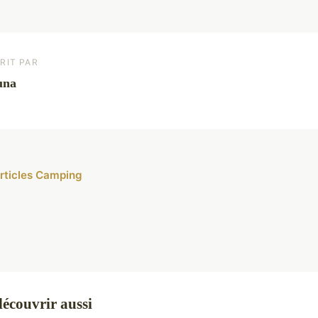
RIT PAR
una
articles Camping
couvrir aussi