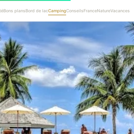
té
Bons plans
Bord de lac
Camping
Conseils
France
Nature
Vacances