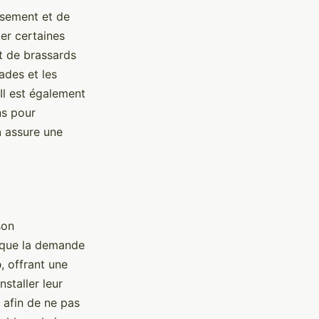
ssement et de
ter certaines
rt de brassards
ades et les
Il est également
ns pour
n
assure une
son
sque la demande
b
, offrant une
staller leur
 afin de ne pas