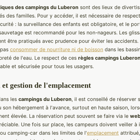
tiques des campings du Luberon
sont des lieux de diverti
s des familles. Pour y accéder, il est nécessaire de respec
urité : la surveillance des enfants est obligatoire, et le po
 sauvetage est recommandé pour les non-nageurs. Les gliss
nt être pratiqués avec prudence pour éviter les accidents. 
 pas
consommer de nourriture ni de boisson
dans les bassi
preté de l'eau. Le respect de ces
règles campings Lubero
able et sécurisée pour tous les usagers.
 et gestion de l'emplacement
dans les
campings du Luberon
, il est conseillé de réserver 
son hébergement à l'avance, surtout en haute saison, lor
ment élevée. La réservation peut souvent se faire via le
we
iable. Une fois sur place, les campeurs doivent veiller à in
ou camping-car dans les limites de l'
emplacement
attribué,