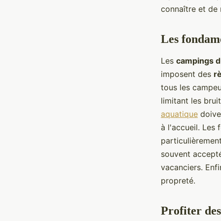
aquatique ?
connaître et de
Luna
•
12 février 2024
•
4 min de lecture
Les fondame
Les
campings d
imposent des
r
tous les campeur
limitant les br
aquatique
doiven
à l'accueil. Les
particulièremen
souvent acceptés
vacanciers. Enfin
propreté.
Profiter de