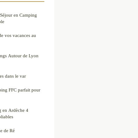
 Séjour en Camping
ble
 de vos vacances au
ings Autour de Lyon
es dans le var
ping FFC parfait pour
g en Ardèche 4
liables
le de Ré