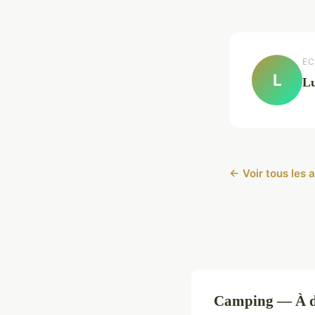
EC
L
L
← Voir tous les 
Camping — À dé