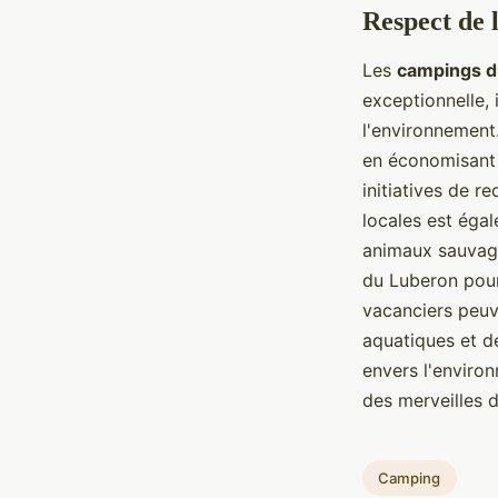
Respect de 
Les
campings d
exceptionnelle, 
l'environnemen
en économisant l
initiatives de r
locales est égal
animaux sauvage
du Luberon pour
vacanciers peuve
aquatiques et d
envers l'environ
des merveilles d
Camping