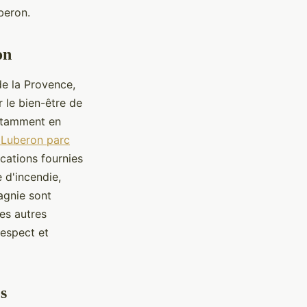
beron.
on
de la Provence,
 le bien-être de
 notamment en
Luberon parc
ications fournies
e d'incendie,
agnie sont
les autres
 respect et
s