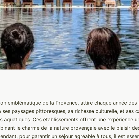
s à respecter dans
ion emblématique de la Provence, attire chaque année des m
à ses paysages pittoresques, sa richesse culturelle, et ses
ron avec parc
s aquatiques. Ces établissements offrent une expérience u
inant le charme de la nature provençale avec le plaisir des
ndant, pour garantir un séjour agréable à tous, il est essen