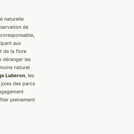
é naturelle
éservation de
écoresponsable,
cipant aux
 de la flore
de déranger les
moine naturel
gs Luberon
, les
 joies des parcs
'engagement
fiter pleinement