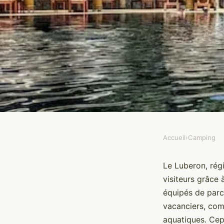
Accueil
›
Camping
CAMPING
Quelles sont les règle
Le Luberon, rég
visiteurs grâce 
les campings du Lube
équipés de parc
vacanciers, comb
aquatiques. Cepe