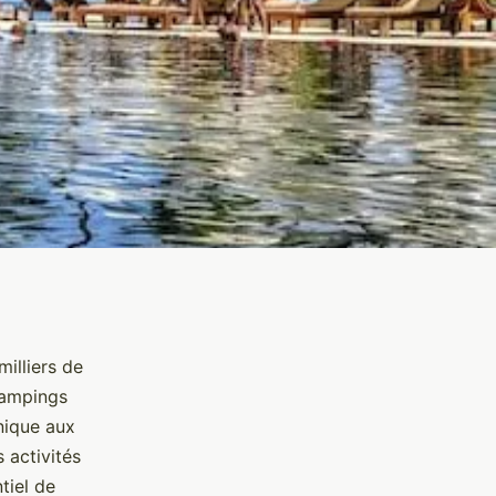
illiers de
 campings
nique aux
 activités
tiel de