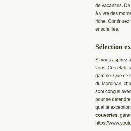
Bretagne Sud
de vacances. De 
à vivre des mome
Luna
•
18 mars 2024
•
4 min de lecture
riche. Continuez 
ensoleillée.
Sélection e
Si vous aspirez 
vous. Ces établi
gamme. Que ce soi
du Morbihan, ch
sont conçus avec 
pour se détendre 
qualité exception
couvertes
, gara
https://www.yo