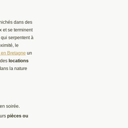
 nichés dans des
 et se terminent
 qui serpentent à
ximité, le
g en Bretagne
un
, des
locations
dans la nature
 en soirée.
eurs
pièces ou